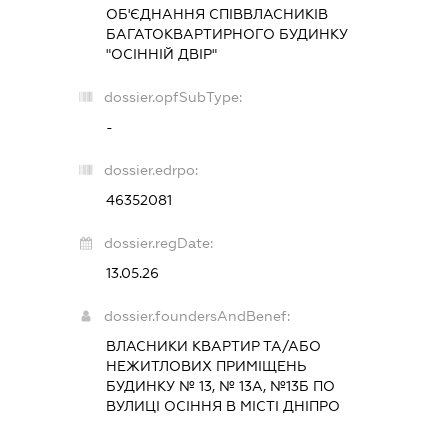
ОБ'ЄДНАННЯ СПІВВЛАСНИКІВ
БАГАТОКВАРТИРНОГО БУДИНКУ
"ОСІННІЙ ДВІР"
dossier.opfSubType:
-
dossier.edrpo:
46352081
dossier.regDate:
13.05.26
dossier.foundersAndBenef:
ВЛАСНИКИ КВАРТИР ТА/АБО
НЕЖИТЛОВИХ ПРИМІЩЕНЬ
БУДИНКУ № 13, № 13А, №13Б ПО
ВУЛИЦІ ОСІННЯ В МІСТІ ДНІПРО