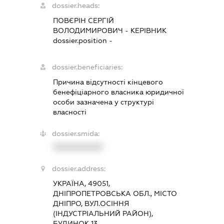
dossier.heads:
ПОВЄРІН СЕРГІЙ
ВОЛОДИМИРОВИЧ
-
КЕРІВНИК
dossier.position -
dossier.beneficiaries:
Причина відсутності кінцевого
бенефіціарного власника юридичної
особи зазначена у структурі
власності
dossier.smida:
XXXXXXXXXX
dossier.address:
УКРАЇНА, 49051,
ДНІПРОПЕТРОВСЬКА ОБЛ., МІСТО
ДНІПРО, ВУЛ.ОСІННЯ
(ІНДУСТРІАЛЬНИЙ РАЙОН),
БУДИНОК 13