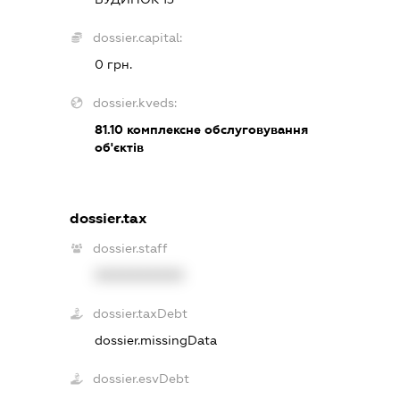
dossier.capital:
0 грн.
dossier.kveds:
81.10
комплексне обслуговування
об'єктів
dossier.tax
dossier.staff
XXXXXXXXXX
dossier.taxDebt
dossier.missingData
dossier.esvDebt