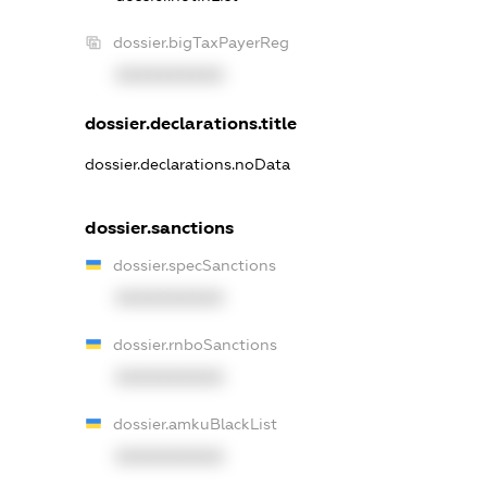
dossier.bigTaxPayerReg
XXXXXXXXXX
dossier.declarations.title
dossier.declarations.noData
dossier.sanctions
dossier.specSanctions
XXXXXXXXXX
dossier.rnboSanctions
XXXXXXXXXX
dossier.amkuBlackList
XXXXXXXXXX