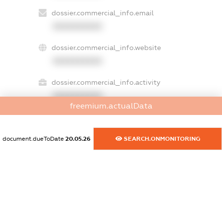
dossier.commercial_info.email
XXXXXXXXXX
dossier.commercial_info.website
XXXXXXXXXX
dossier.commercial_info.activity
XXXXXXXXXX
freemium.actualData
document.dueToDate
20.05.26
SEARCH.ONMONITORING
freemium.exampleText_1
freemium.exampleText_2
freemium.anonymousPerSearch2
FREEMIUM.DETAILS
FREEMIUM.REGISTER