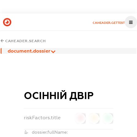
CAHEADER.GETTEST
CAHEADER.SEARCH
document.dossier
ОСІННІЙ ДВІР
riskFactors.title
0
0
0
dossier.fullName: