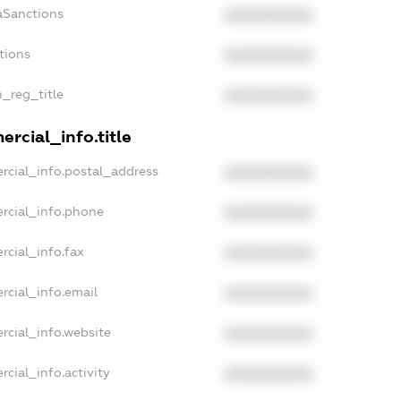
aSanctions
XXXXXXXXXX
tions
XXXXXXXXXX
n_reg_title
XXXXXXXXXX
rcial_info.title
rcial_info.postal_address
XXXXXXXXXX
rcial_info.phone
XXXXXXXXXX
rcial_info.fax
XXXXXXXXXX
rcial_info.email
XXXXXXXXXX
rcial_info.website
XXXXXXXXXX
cial_info.activity
XXXXXXXXXX