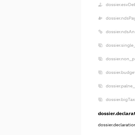
dossier.esvDe
dossier.ndsPa
dossier.ndsAn
dossier.singl
dossier.non_p
dossier.budge
dossier.palne
dossier.bigTa
dossier.declarat
dossier.declarati