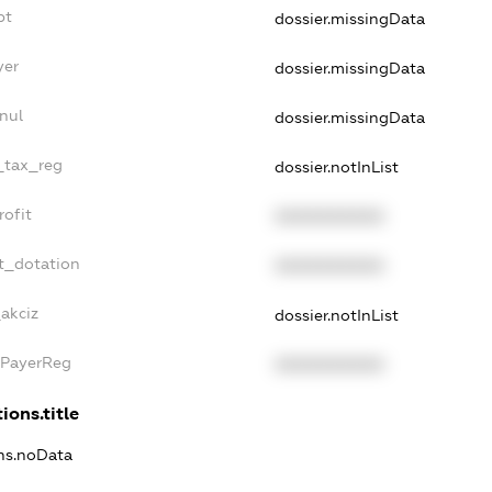
bt
dossier.missingData
yer
dossier.missingData
nul
dossier.missingData
e_tax_reg
dossier.notInList
rofit
XXXXXXXXXX
t_dotation
XXXXXXXXXX
_akciz
dossier.notInList
xPayerReg
XXXXXXXXXX
ions.title
ons.noData