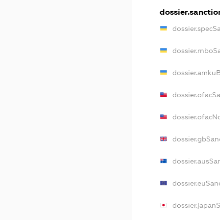
dossier.sanctio
dossier.specS
dossier.rnboS
dossier.amkuB
dossier.ofacS
dossier.ofac
dossier.gbSan
dossier.ausSa
dossier.euSan
dossier.japan