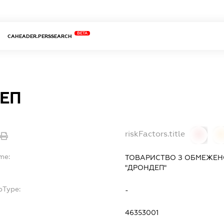
BETA
CAHEADER.PERSSEARCH
ЕП
riskFactors.title
0
me:
ТОВАРИСТВО З ОБМЕЖЕН
"ДРОНДЕП"
bType:
-
46353001