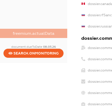
dossier.canad
dossier.rfSanc
dossier.russia
freemium.actualData
dossier.comme
document.dueToDate
08.03.26
dossier.comme
SEARCH.ONMONITORING
dossier.comme
dossier.comme
dossier.comme
dossier.comme
dossier.commer