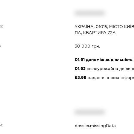
XXXXXXXXXX
s:
УКРАЇНА, 01015, МІСТО КИ
11А, КВАРТИРА 72А
:
30 000 грн.
01.61
допоміжна діяльність 
01.63
післяурожайна діяльні
63.99
надання інших інформац
XXXXXXXXXX
bt
dossier.missingData