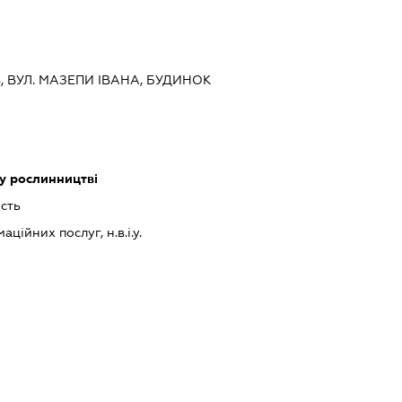
ЇВ, ВУЛ. МАЗЕПИ ІВАНА, БУДИНОК
у рослинництві
сть
ійних послуг, н.в.і.у.