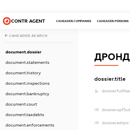
CONTR AGENT
CAHEADER.COMPANIES
CAHEADER.PERSONS
CAHEADER.SEARCH
document.dossier
ДРОНД
document.statements
document.history
dossier.title
document.inspections
dossier.fullNa
document.bankruptcy
document.court
dossier.opfSu
document.taxdebts
dossier.edrpo:
document.enforcements