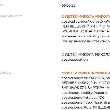
e:
05.03.26
ersAndBenef:
ФУШТЕЙ МИКОЛА МИКОЛ
dossier.founderAddress
УКРА
ЧЕРНІВЕЦЬКИЙ Р-Н, МІСТО 
БУДИНОК 37, КВАРТИРА 1А
statements.nationality:
Укра
Розмір внеску до статутног
ФУШТЕЙ МИКОЛА МИКОЛ
dossier.position -
iaries:
ФУШТЕЙ МИКОЛА МИКОЛ
dossier.address:
УКРАЇНА, 5
ЧЕРНІВЕЦЬКИЙ Р-Н, МІСТО 
БУДИНОК 37, КВАРТИРА 1А
dossier.nationality:
Україна
dossier.benefInterest:
100
dossier.benefType:
Прямий в
dossier.benefRole:
КІНЦЕВИ