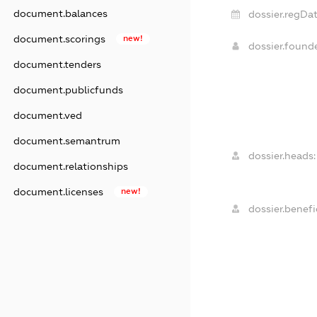
document.balances
dossier.regDat
document.scorings
new!
dossier.found
document.tenders
document.publicfunds
document.ved
document.semantrum
dossier.heads:
document.relationships
document.licenses
new!
dossier.benefic