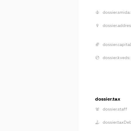
dossier.smida:
dossier.addres
dossier.capital
dossier.kveds:
dossier.tax
dossier.staff
dossier.taxDe