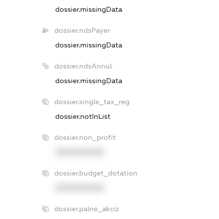
dossier.missingData
dossier.ndsPayer
dossier.missingData
dossier.ndsAnnul
dossier.missingData
dossier.single_tax_reg
dossier.notInList
dossier.non_profit
XXXXXXXXXX
dossier.budget_dotation
XXXXXXXXXX
dossier.palne_akciz