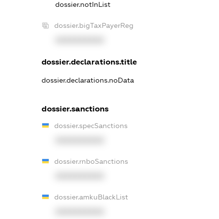
dossier.notInList
dossier.bigTaxPayerReg
XXXXXXXXXX
dossier.declarations.title
dossier.declarations.noData
dossier.sanctions
dossier.specSanctions
XXXXXXXXXX
dossier.rnboSanctions
XXXXXXXXXX
dossier.amkuBlackList
XXXXXXXXXX