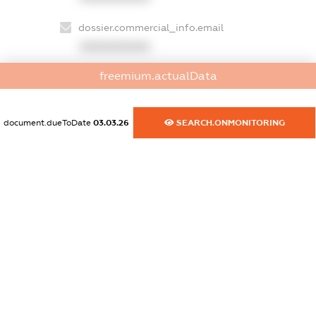
dossier.commercial_info.email
XXXXXXXXXX
freemium.actualData
dossier.commercial_info.website
XXXXXXXXXX
document.dueToDate
03.03.26
SEARCH.ONMONITORING
dossier.commercial_info.activity
XXXXXXXXXX
freemium.exampleText_1
freemium.exampleText_2
freemium.anonymousPerSearch2
FREEMIUM.DETAILS
FREEMIUM.REGISTER