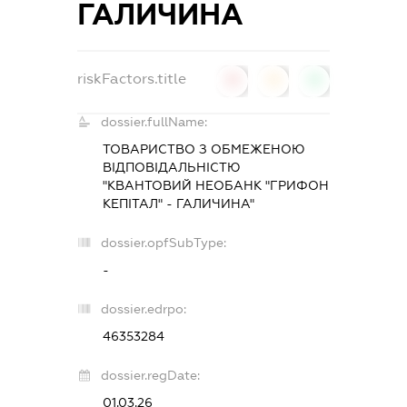
ГАЛИЧИНА
riskFactors.title
0
0
0
dossier.fullName:
ТОВАРИСТВО З ОБМЕЖЕНОЮ
ВІДПОВІДАЛЬНІСТЮ
"КВАНТОВИЙ НЕОБАНК "ГРИФОН
КЕПІТАЛ" - ГАЛИЧИНА"
dossier.opfSubType:
-
dossier.edrpo:
46353284
dossier.regDate:
01.03.26