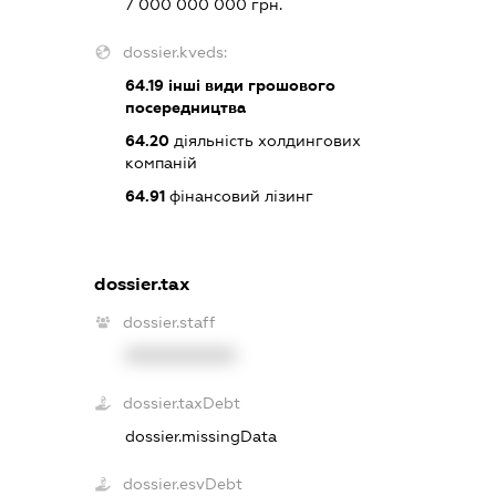
7 000 000 000 грн.
dossier.kveds:
64.19
інші види грошового
посередництва
64.20
діяльність холдингових
компаній
64.91
фінансовий лізинг
dossier.tax
dossier.staff
XXXXXXXXXX
dossier.taxDebt
dossier.missingData
dossier.esvDebt