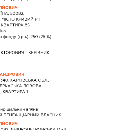
ГІЙОВИЧ
ЇНА, 50082,
МІСТО КРИВИЙ РІГ,
, КВАРТИРА 85
їна
о фонду (грн.):
250
(25 %)
ІКТОРОВИЧ
-
КЕРІВНИК
САНДРОВИЧ
2340, ХАРКІВСЬКА ОБЛ.,
ЧЕРКАСЬКА ЛОЗОВА,
, КВАРТИРА 1
вирішальний вплив
Й БЕНЕФІЦІАРНИЙ ВЛАСНИК
ГІЙОВИЧ
0082, ДНІПРОПЕТРОВСЬКА ОБЛ.,