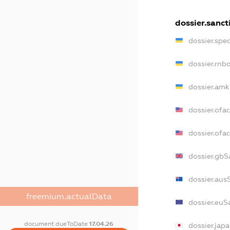
dossier.sanct
dossier.spe
dossier.rnb
dossier.amk
dossier.ofa
dossier.of
dossier.gbS
dossier.aus
freemium.actualData
dossier.euS
document.dueToDate
17.04.26
dossier.jap