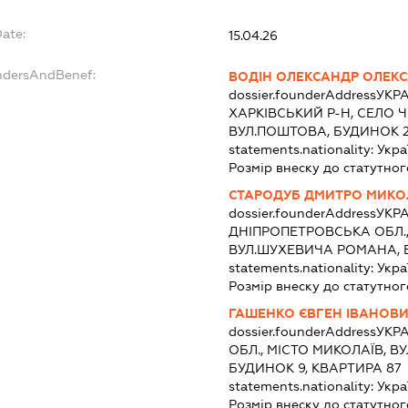
Date:
15.04.26
undersAndBenef:
ВОДІН ОЛЕКСАНДР ОЛЕК
dossier.founderAddress
УКРА
ХАРКІВСЬКИЙ Р-Н, СЕЛО 
ВУЛ.ПОШТОВА, БУДИНОК 2
statements.nationality:
Укра
Розмір внеску до статутног
СТАРОДУБ ДМИТРО МИК
dossier.founderAddress
УКРА
ДНІПРОПЕТРОВСЬКА ОБЛ., 
ВУЛ.ШУХЕВИЧА РОМАНА, БУ
statements.nationality:
Укра
Розмір внеску до статутног
ГАШЕНКО ЄВГЕН ІВАНОВ
dossier.founderAddress
УКРА
ОБЛ., МІСТО МИКОЛАЇВ, 
БУДИНОК 9, КВАРТИРА 87
statements.nationality:
Укра
Розмір внеску до статутног