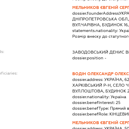
МЕЛЬНИКОВ ЄВГЕНІЙ СЕР
dossier.founderAddress
УКРА
ДНІПРОПЕТРОВСЬКА ОБЛ., 
ВУЛ.ЧАРІВНА, БУДИНОК 16
statements.nationality:
Укра
Розмір внеску до статутног
ds:
ЗАВОДОВСЬКИЙ ДЕНИС В
dossier.position -
ficiaries:
ВОДІН ОЛЕКСАНДР ОЛЕК
dossier.address:
УКРАЇНА, 6
ХАРКІВСЬКИЙ Р-Н, СЕЛО 
ВУЛ.ПОШТОВА, БУДИНОК 2
dossier.nationality:
Україна
dossier.benefInterest:
25
dossier.benefType:
Прямий 
dossier.benefRole:
КІНЦЕВИ
МЕЛЬНИКОВ ЄВГЕНІЙ СЕР
dossier.address:
УКРАЇНА, 5