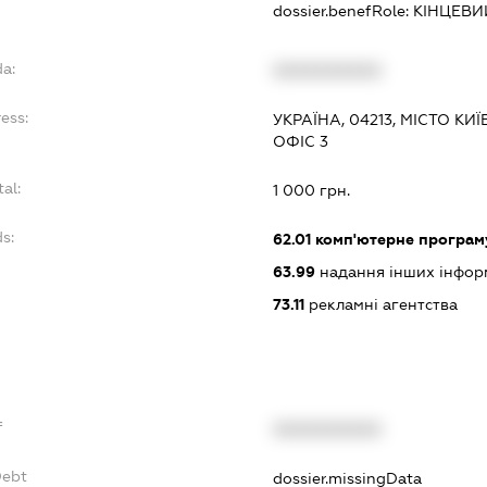
dossier.benefRole:
КІНЦЕВИ
da:
XXXXXXXXXX
ess:
УКРАЇНА, 04213, МІСТО КИЇ
ОФІС 3
tal:
1 000 грн.
ds:
62.01
комп'ютерне програм
63.99
надання інших інформа
73.11
рекламні агентства
f
XXXXXXXXXX
Debt
dossier.missingData