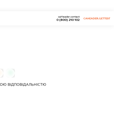
caHeader.contact
CAHEADER.GETTEST
0 (800) 210 102
0
0
ОЮ ВІДПОВІДАЛЬНІСТЮ