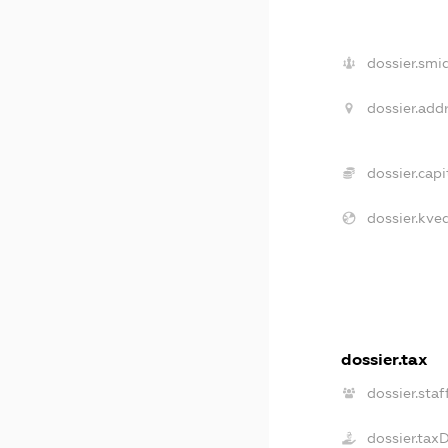
dossier.smi
dossier.addr
dossier.capi
dossier.kve
dossier.tax
dossier.staf
dossier.tax