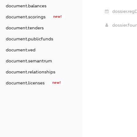
document.balances
dossier.reg
document.scorings
new!
dossier.fo
document.tenders
document.publicfunds
document.ved
document.semantrum
document.relationships
document.licenses
new!