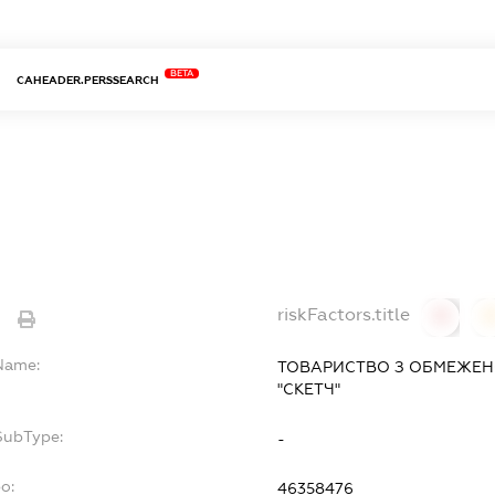
BETA
CAHEADER.PERSSEARCH
Ч
riskFactors.title
e
0
lName:
ТОВАРИСТВО З ОБМЕЖЕН
"СКЕТЧ"
SubType:
-
po:
46358476