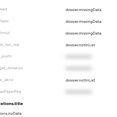
Debt
dossier.missingData
Payer
dossier.missingData
sAnnul
dossier.missingData
gle_tax_reg
dossier.notInList
_profit
XXXXXXXXXX
dget_dotation
XXXXXXXXXX
ne_akciz
dossier.notInList
gTaxPayerReg
XXXXXXXXXX
ations.title
tions.noData