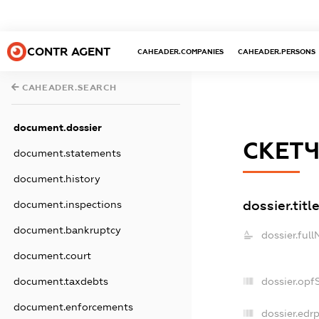
CONTR AGENT
CAHEADER.COMPANIES
CAHEADER.PERSONS
CAHEADER.SEARCH
document.dossier
СКЕТ
document.statements
document.history
dossier.titl
document.inspections
document.bankruptcy
dossier.ful
document.court
dossier.opf
document.taxdebts
document.enforcements
dossier.edr