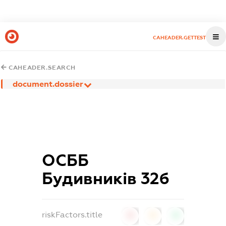
CAHEADER.GETTEST
CAHEADER.SEARCH
document.dossier
ОСББ
Будивників 32б
riskFactors.title
0
0
0