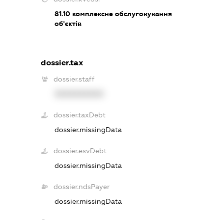
81.10
комплексне обслуговування
об'єктів
dossier.tax
dossier.staff
XXXXXXXXXX
dossier.taxDebt
dossier.missingData
dossier.esvDebt
dossier.missingData
dossier.ndsPayer
dossier.missingData