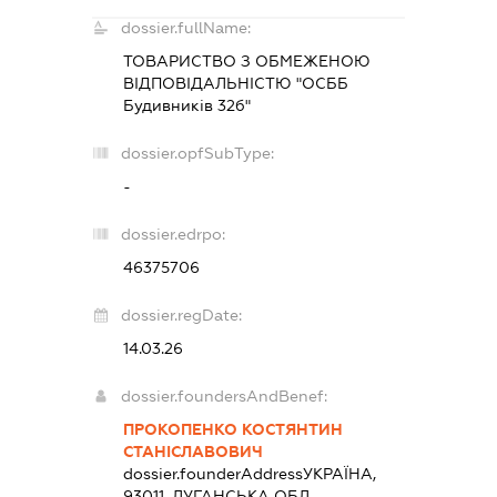
dossier.fullName:
ТОВАРИСТВО З ОБМЕЖЕНОЮ
ВІДПОВІДАЛЬНІСТЮ "ОСББ
Будивників 32б"
dossier.opfSubType:
-
dossier.edrpo:
46375706
dossier.regDate:
14.03.26
dossier.foundersAndBenef:
ПРОКОПЕНКО КОСТЯНТИН
СТАНІСЛАВОВИЧ
dossier.founderAddress
УКРАЇНА,
93011, ЛУГАНСЬКА ОБЛ.,