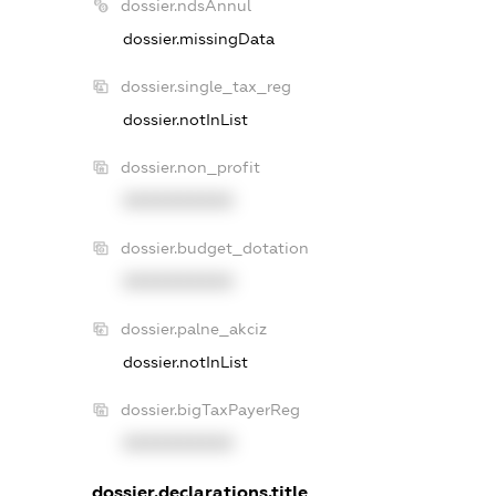
dossier.ndsAnnul
dossier.missingData
dossier.single_tax_reg
dossier.notInList
dossier.non_profit
XXXXXXXXXX
dossier.budget_dotation
XXXXXXXXXX
dossier.palne_akciz
dossier.notInList
dossier.bigTaxPayerReg
XXXXXXXXXX
dossier.declarations.title