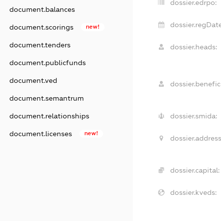
dossier.edrpo:
document.balances
dossier.regDate
document.scorings
new!
document.tenders
dossier.heads:
document.publicfunds
document.ved
dossier.benefici
document.semantrum
document.relationships
dossier.smida:
document.licenses
new!
dossier.address
dossier.capital:
dossier.kveds: