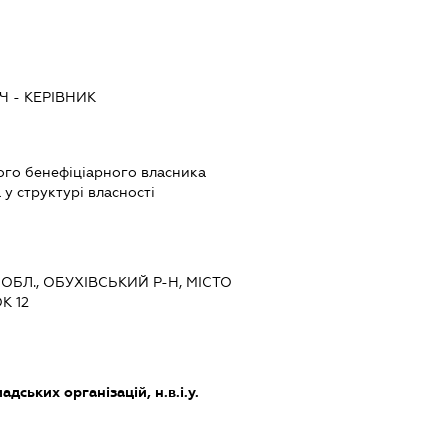
ИЧ
-
КЕРІВНИК
ого бенефіціарного власника
у структурі власності
 ОБЛ., ОБУХІВСЬКИЙ Р-Н, МІСТО
К 12
дських організацій, н.в.і.у.