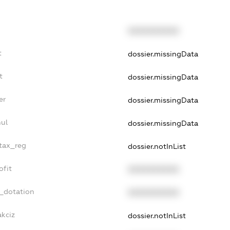
XXXXXXXXXX
t
dossier.missingData
t
dossier.missingData
er
dossier.missingData
nul
dossier.missingData
_tax_reg
dossier.notInList
ofit
XXXXXXXXXX
t_dotation
XXXXXXXXXX
akciz
dossier.notInList