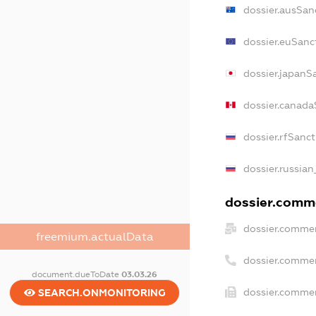
dossier.ausSan
dossier.euSanc
dossier.japanS
dossier.canada
dossier.rfSanc
dossier.russian
dossier.comme
dossier.commer
freemium.actualData
dossier.comme
document.dueToDate
03.03.26
dossier.commer
SEARCH.ONMONITORING