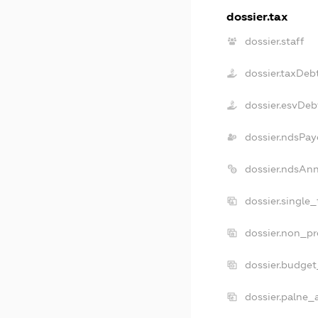
dossier.tax
dossier.staff
dossier.taxDeb
dossier.esvDeb
dossier.ndsPay
dossier.ndsAn
dossier.single
dossier.non_pr
dossier.budge
dossier.palne_