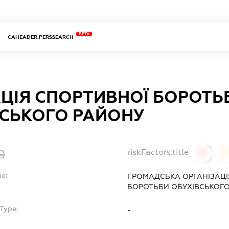
BETA
CAHEADER.PERSSEARCH
ЦІЯ СПОРТИВНОЇ БОРОТЬ
ВСЬКОГО РАЙОНУ
riskFactors.title
0
0
me:
ГРОМАДСЬКА ОРГАНІЗАЦІ
БОРОТЬБИ ОБУХІВСЬКОГО
Type:
-