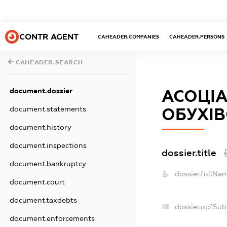
CONTR AGENT
CAHEADER.COMPANIES
CAHEADER.PERSONS
CAHEADER.SEARCH
document.dossier
АСОЦІА
document.statements
ОБУХІ
document.history
document.inspections
dossier.title
document.bankruptcy
dossier.fullNa
document.court
document.taxdebts
dossier.opfSub
document.enforcements