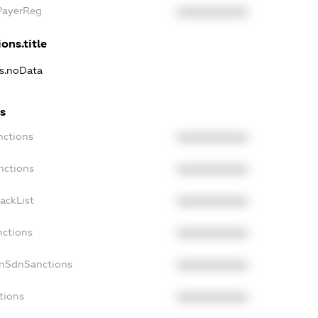
xPayerReg
XXXXXXXXXX
ons.title
ns.noData
ns
nctions
XXXXXXXXXX
nctions
XXXXXXXXXX
ackList
XXXXXXXXXX
nctions
XXXXXXXXXX
onSdnSanctions
XXXXXXXXXX
tions
XXXXXXXXXX