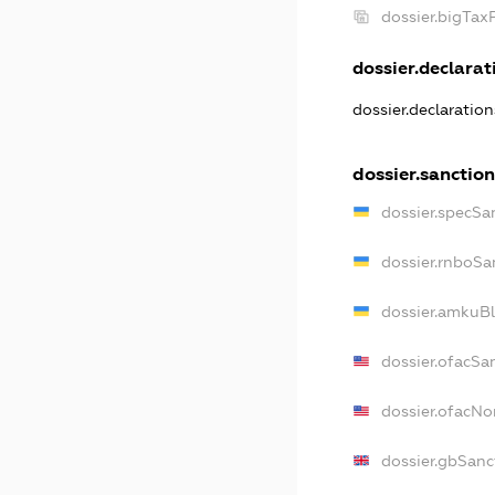
dossier.bigTa
dossier.declarati
dossier.declaratio
dossier.sanctio
dossier.specSa
dossier.rnboSa
dossier.amkuBl
dossier.ofacSa
dossier.ofacN
dossier.gbSanc