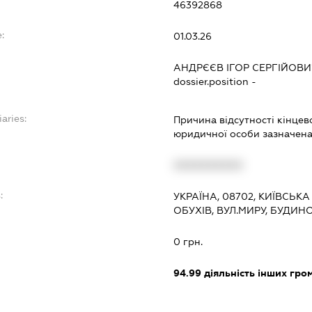
46392868
:
01.03.26
АНДРЄЄВ ІГОР СЕРГІЙОВ
dossier.position -
aries:
Причина відсутності кінцев
юридичної особи зазначена 
XXXXXXXXXX
:
УКРАЇНА, 08702, КИЇВСЬКА
ОБУХІВ, ВУЛ.МИРУ, БУДИНО
0 грн.
94.99
діяльність інших грома