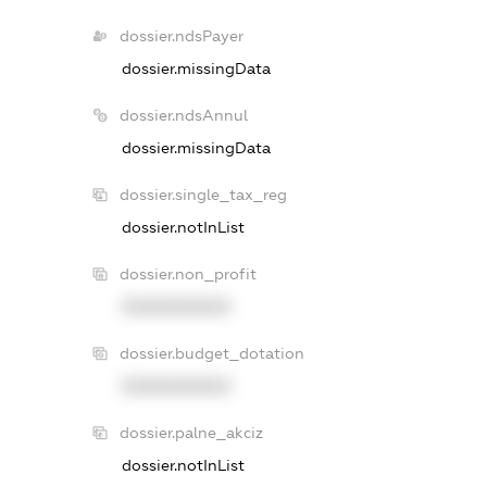
dossier.ndsPayer
dossier.missingData
dossier.ndsAnnul
dossier.missingData
dossier.single_tax_reg
dossier.notInList
dossier.non_profit
XXXXXXXXXX
dossier.budget_dotation
XXXXXXXXXX
dossier.palne_akciz
dossier.notInList