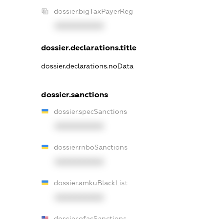
dossier.bigTaxPayerReg
XXXXXXXXXX
dossier.declarations.title
dossier.declarations.noData
dossier.sanctions
dossier.specSanctions
XXXXXXXXXX
dossier.rnboSanctions
XXXXXXXXXX
dossier.amkuBlackList
XXXXXXXXXX
dossier.ofacSanctions