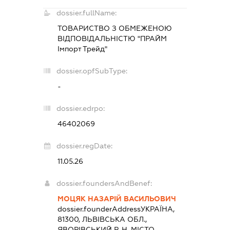
dossier.fullName:
ТОВАРИСТВО З ОБМЕЖЕНОЮ
ВІДПОВІДАЛЬНІСТЮ "ПРАЙМ
Імпорт Трейд"
dossier.opfSubType:
-
dossier.edrpo:
46402069
dossier.regDate:
11.05.26
dossier.foundersAndBenef:
МОЦЯК НАЗАРІЙ ВАСИЛЬОВИЧ
dossier.founderAddress
УКРАЇНА,
81300, ЛЬВІВСЬКА ОБЛ.,
ЯВОРІВСЬКИЙ Р-Н, МІСТО