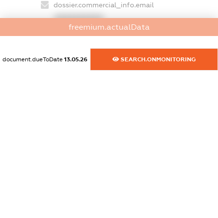
dossier.commercial_info.email
XXXXXXXXXX
freemium.actualData
dossier.commercial_info.website
XXXXXXXXXX
document.dueToDate
13.05.26
SEARCH.ONMONITORING
dossier.commercial_info.activity
XXXXXXXXXX
freemium.exampleText_1
freemium.exampleText_2
freemium.anonymousPerSearch2
FREEMIUM.DETAILS
FREEMIUM.REGISTER