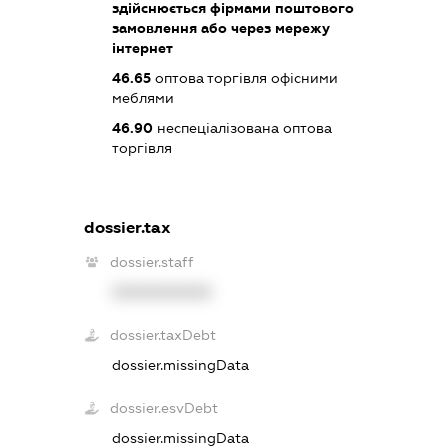
здійснюється фірмами поштового
замовлення або через мережу
інтернет
46.65
оптова торгівля офісними
меблями
46.90
неспеціалізована оптова
торгівля
dossier.tax
dossier.staff
XXXXXXXXXX
dossier.taxDebt
dossier.missingData
dossier.esvDebt
dossier.missingData