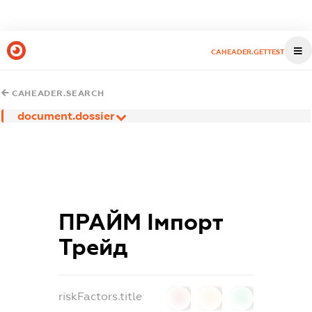
CAHEADER.GETTEST
CAHEADER.SEARCH
document.dossier
ПРАЙМ Імпорт
Трейд
riskFactors.title
0
0
0