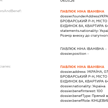
e:
06.03.26
ersAndBenef:
ПАВЛЮК НІНА ІВАНІВНА
dossier.founderAddress
УКРА
БРОВАРСЬКИЙ Р-Н, МІСТО 
БУДИНОК 8А, КВАРТИРА 6
statements.nationality:
Укра
Розмір внеску до статутног
ПАВЛЮК НІНА ІВАНІВНА
-
dossier.position -
iaries:
ПАВЛЮК НІНА ІВАНІВНА
dossier.address:
УКРАЇНА, 0
БРОВАРСЬКИЙ Р-Н, МІСТО 
БУДИНОК 8А, КВАРТИРА 6
dossier.nationality:
Україна
dossier.benefInterest:
100
dossier.benefType:
Прямий в
dossier.benefRole:
КІНЦЕВИ