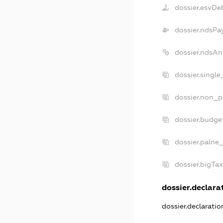
dossier.esvDe
dossier.ndsPa
dossier.ndsAn
dossier.singl
dossier.non_p
dossier.budge
dossier.palne
dossier.bigTa
dossier.declarat
dossier.declarati