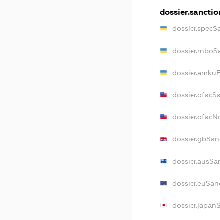
dossier.sanctio
dossier.specS
dossier.rnboS
dossier.amkuB
dossier.ofacS
dossier.ofac
dossier.gbSan
dossier.ausSa
dossier.euSan
dossier.japan