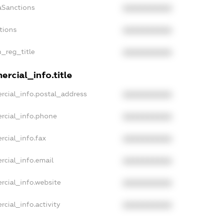
aSanctions
XXXXXXXXXX
tions
XXXXXXXXXX
n_reg_title
XXXXXXXXXX
rcial_info.title
rcial_info.postal_address
XXXXXXXXXX
rcial_info.phone
XXXXXXXXXX
rcial_info.fax
XXXXXXXXXX
rcial_info.email
XXXXXXXXXX
rcial_info.website
XXXXXXXXXX
cial_info.activity
XXXXXXXXXX