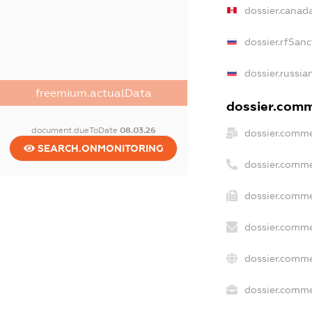
dossier.canad
dossier.rfSanc
dossier.russia
freemium.actualData
dossier.comme
document.dueToDate
08.03.26
dossier.comme
SEARCH.ONMONITORING
dossier.comme
dossier.comme
dossier.comme
dossier.comme
dossier.commer