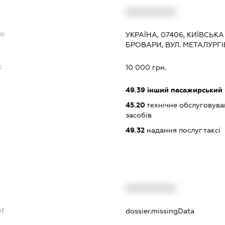
XXXXXXXXXX
s:
УКРАЇНА, 07406, КИЇВСЬКА
БРОВАРИ, ВУЛ. МЕТАЛУРГІВ
:
10 000 грн.
49.39
інший пасажирський на
45.20
технічне обслуговува
засобів
49.32
надання послуг таксі
XXXXXXXXXX
bt
dossier.missingData