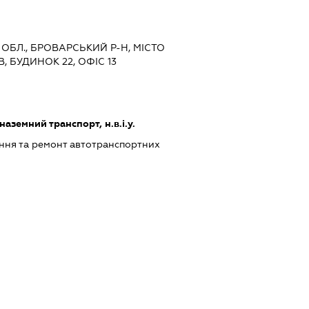
 ОБЛ., БРОВАРСЬКИЙ Р-Н, МІСТО
, БУДИНОК 22, ОФІС 13
земний транспорт, н.в.і.у.
ння та ремонт автотранспортних