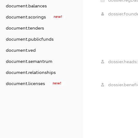
dossier.regDat
document.balances
dossier.found
document.scorings
new!
document.tenders
document.publicfunds
document.ved
document.semantrum
dossier.heads:
document.relationships
document.licenses
new!
dossier.benefic