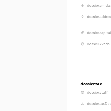
dossier.smida:
dossier.addres
dossier.capital
dossier.kveds:
dossier.tax
dossier.staff
dossier.taxDe