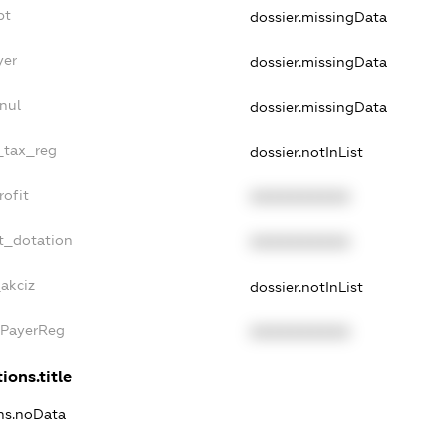
bt
dossier.missingData
yer
dossier.missingData
nul
dossier.missingData
e_tax_reg
dossier.notInList
rofit
XXXXXXXXXX
t_dotation
XXXXXXXXXX
_akciz
dossier.notInList
xPayerReg
XXXXXXXXXX
ions.title
ons.noData