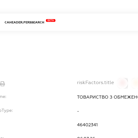
BETA
CAHEADER.PERSSEARCH
riskFactors.title
0
me:
ТОВАРИСТВО З ОБМЕЖЕНО
bType:
-
46402341