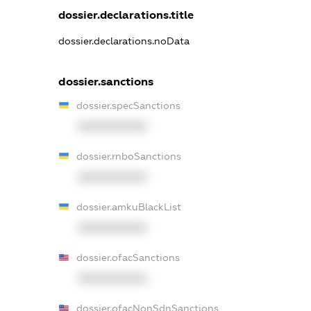
dossier.declarations.title
dossier.declarations.noData
dossier.sanctions
dossier.specSanctions
XXXXXXXXXX
dossier.rnboSanctions
XXXXXXXXXX
dossier.amkuBlackList
XXXXXXXXXX
dossier.ofacSanctions
XXXXXXXXXX
dossier.ofacNonSdnSanctions