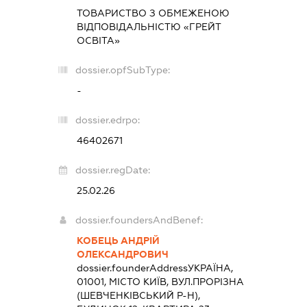
ТОВАРИСТВО З ОБМЕЖЕНОЮ
ВІДПОВІДАЛЬНІСТЮ «ГРЕЙТ
ОСВІТА»
dossier.opfSubType:
-
dossier.edrpo:
46402671
dossier.regDate:
25.02.26
dossier.foundersAndBenef:
КОБЕЦЬ АНДРІЙ
ОЛЕКСАНДРОВИЧ
dossier.founderAddress
УКРАЇНА,
01001, МІСТО КИЇВ, ВУЛ.ПРОРІЗНА
(ШЕВЧЕНКІВСЬКИЙ Р-Н),