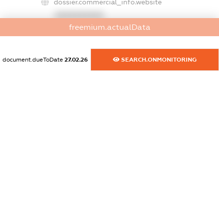
dossier.commercial_info.website
XXXXXXXXXX
freemium.actualData
dossier.commercial_info.activity
XXXXXXXXXX
document.dueToDate
27.02.26
SEARCH.ONMONITORING
freemium.exampleText_1
freemium.exampleText_2
freemium.anonymousPerSearch2
FREEMIUM.DETAILS
FREEMIUM.REGISTER