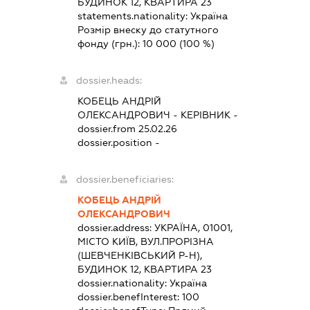
БУДИНОК 12, КВАРТИРА 23
statements.nationality:
Україна
Розмір внеску до статутного
фонду (грн.):
10 000
(100 %)
dossier.heads:
КОБЕЦЬ АНДРІЙ
ОЛЕКСАНДРОВИЧ
-
КЕРІВНИК
-
dossier.from 25.02.26
dossier.position -
dossier.beneficiaries:
КОБЕЦЬ АНДРІЙ
ОЛЕКСАНДРОВИЧ
dossier.address:
УКРАЇНА, 01001,
МІСТО КИЇВ, ВУЛ.ПРОРІЗНА
(ШЕВЧЕНКІВСЬКИЙ Р-Н),
БУДИНОК 12, КВАРТИРА 23
dossier.nationality:
Україна
dossier.benefInterest:
100