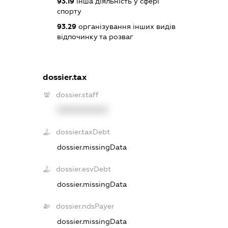
93.19
інша діяльність у сфері
спорту
93.29
організування інших видів
відпочинку та розваг
dossier.tax
dossier.staff
XXXXXXXXXX
dossier.taxDebt
dossier.missingData
dossier.esvDebt
dossier.missingData
dossier.ndsPayer
dossier.missingData