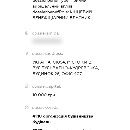
dossier.benefType:
Прямий
вирішальний вплив
dossier.benefRole:
КІНЦЕВИЙ
БЕНЕФІЦІАРНИЙ ВЛАСНИК
dossier.smida:
XXXXXXXXXX
dossier.address:
УКРАЇНА, 01054, МІСТО КИЇВ,
ВУЛ.БУЛЬВАРНО-КУДРЯВСЬКА,
БУДИНОК 26, ОФІС 407
dossier.capital:
10 000 грн.
dossier.kveds:
41.10
організація будівництва
будівель