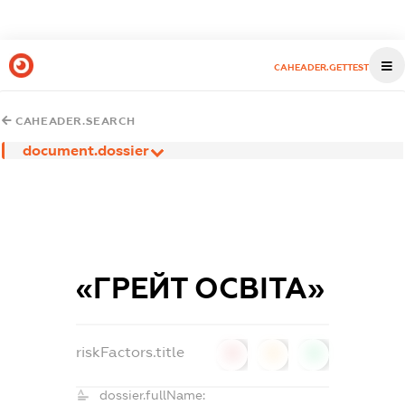
CAHEADER.GETTEST
CAHEADER.SEARCH
document.dossier
«ГРЕЙТ ОСВІТА»
riskFactors.title
0
0
0
dossier.fullName: