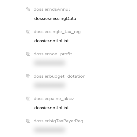
dossier.ndsAnnul
dossier.missingData
dossier.single_tax_reg
dossier.notInList
dossier.non_profit
XXXXXXXXXX
dossier.budget_dotation
XXXXXXXXXX
dossier.palne_akciz
dossier.notInList
dossier.bigTaxPayerReg
XXXXXXXXXX